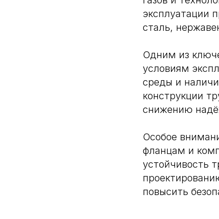
газов и технол
эксплуатации п
сталь, нержав
Одним из ключе
условиям экспл
среды и наличи
конструкции тр
снижению надё
Особое вниман
фланцам и комп
устойчивость т
проектировани
повысить безоп