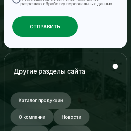
Трубопроводные
системы
ПНД трубы
Стальные трубы
Пульпопроводы
Нержавеющие трубы
Трубы из углеродистой стали
Стеклопластиковые трубы
Фитинги и фланцы
© ZRA 2026. Все права защищены.
Разработано NEX GROUP