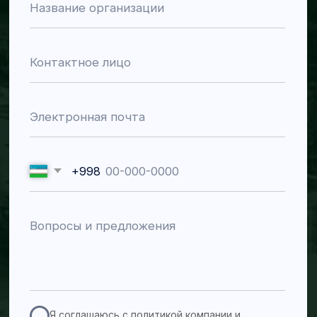
Мустакиллик, 30
График работы
пн–пт 09:00–18:00
Каталог
Задвижки и запорная
Насосы
арматура
Пульповые насосы
Ножевые задвижки
Дренажные насосы
Пульповые задвижки
Химические процессные
Дисковые поворотные
насосы
клапаны
Шланговые насосы
Шиберные задвижки
Водяные насосы
Обратные клапаны
Шаровые краны