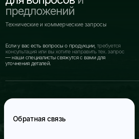
О компании
Новости
Контакты
На главную
Навигация
Контакты для связи
Разделы
Номера телефонов
Главная
+998 78 122 00 99
О компании
+998 77 034 99 00
Каталог
Электронная почта
Новости
info@zra-zavod.uz
Контакты
Адрес
Ташкентская обл., г.
Алмалык, ул.