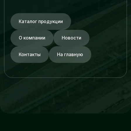
Трубопроводные
системы
ПНД трубы
Стальные трубы
Пульпопроводы
Нержавеющие трубы
Трубы из углеродистой стали
Стеклопластиковые трубы
Фитинги и фланцы
© ZRA 2026. Все права защищены.