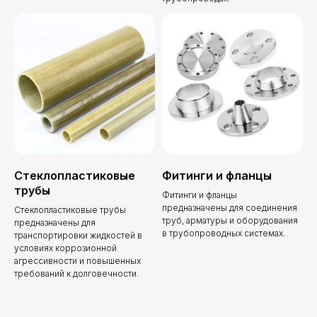
Форма обратной связи
для вопросов
и
предложений
Технические и коммерческие запросы
Если у вас есть вопросы о продукции,
требуется
консультация или вы хотите направить тех. запрос
— наши специалисты свяжутся с вами для
уточнения деталей.
Стеклопластиковые
Фитинги и фланцы
трубы
Фитинги и фланцы
предназначены для соединения
Стеклопластиковые трубы
труб, арматуры и оборудования
предназначены для
в трубопроводных системах.
транспортировки жидкостей в
Обратная связь
условиях коррозионной
агрессивности и повышенных
требований к долговечности.
Название организации
Контактное лицо