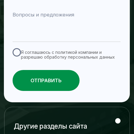
Новости
info@zra-zavod.uz
Контакты
Адрес
Ташкентская обл., г.
Алмалык, ул.
Мустакиллик, 30
График работы
пн–пт 09:00–18:00
Каталог
Задвижки и запорная
Насосы
арматура
Пульповые насосы
Ножевые задвижки
Дренажные насосы
Пульповые задвижки
Химические процессные
Дисковые поворотные
насосы
клапаны
Шланговые насосы
Шиберные задвижки
Водяные насосы
Обратные клапаны
Шаровые краны