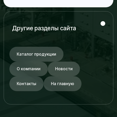
Трубопроводные
системы
ПНД трубы
Стальные трубы
Пульпопроводы
Нержавеющие трубы
Трубы из углеродистой стали
Стеклопластиковые трубы
Фитинги и фланцы
© ZRA 2026. Все права защищены.
Разработано NEX GROUP