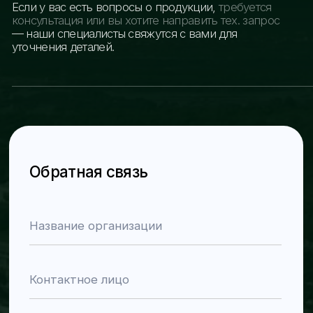
Каталог продукции
О компании
Новости
Контакты
На главную
Навигация
Контакты для связи
Разделы
Номера телефонов
Главная
+998 78 122 00 99
О компании
+998 77 034 99 00
Каталог
Электронная почта
Новости
info@zra-zavod.uz
Контакты
Адрес