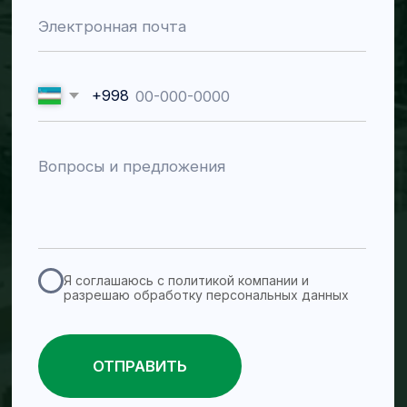
Ташкентская обл., г.
Алмалык, ул.
Мустакиллик, 30
График работы
пн–пт 09:00–18:00
Каталог
Задвижки и запорная
Насосы
арматура
Пульповые насосы
Ножевые задвижки
Дренажные насосы
Пульповые задвижки
Химические процессные
Дисковые поворотные
насосы
клапаны
Шланговые насосы
Шиберные задвижки
Водяные насосы
Обратные клапаны
Шаровые краны